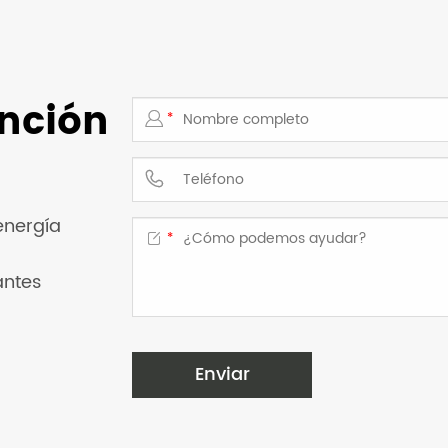
ención

*

energía

*
antes
Enviar