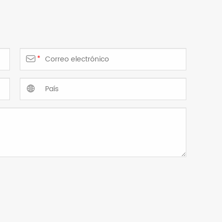

*
