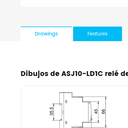
Drawings
Features
Dibujos de ASJ10-LD1C relé de