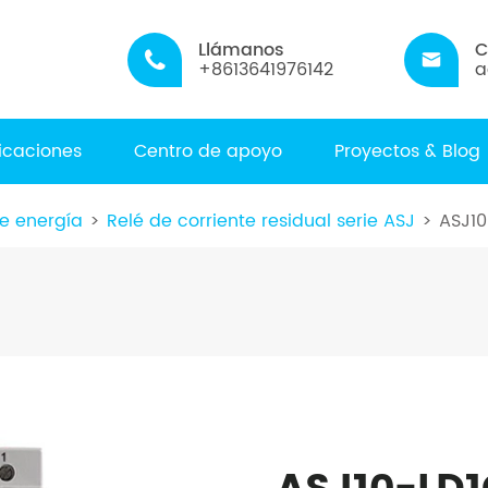
Llámanos
C


+8613641976142
a
licaciones
Centro de apoyo
Proyectos & Blog
e energía
Relé de corriente residual serie ASJ
ASJ10