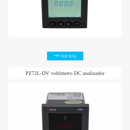

VER MÁS
PZ72L-DV voltímetro DC analizador